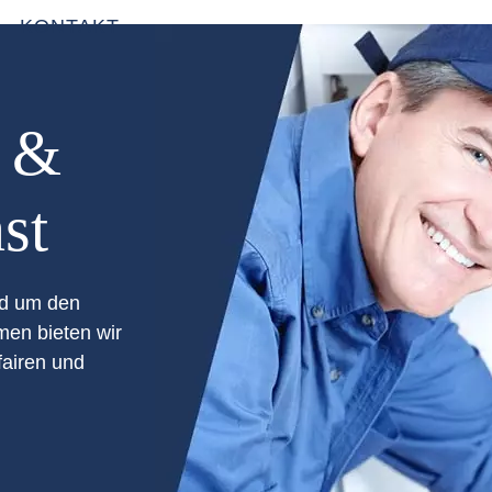
KONTAKT
- &
st
nd um den
men bieten wir
fairen und