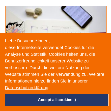
Liebe Besucher*innen,
diese Internetseite verwendet Cookies für die
Analyse und Statistik. Cookies helfen uns, die
Benutzerfreundlichkeit unserer Website zu
verbessern. Durch die weitere Nutzung der
Website stimmen Sie der Verwendung zu. Weitere
Informationen hierzu finden Sie in unserer
URLAUB RICHTIG PLANEN –
ROHRBRUCH VERHINDERN
Datenschutzerklärung
.
Accept all cookies :)
18. MAI 2022
Egal ob Sommer oder Winter: Alle Menschen